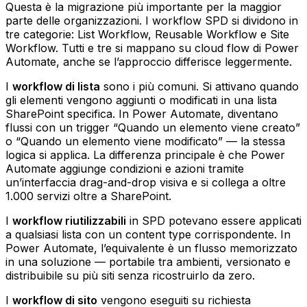
Questa è la migrazione più importante per la maggior
parte delle organizzazioni. I workflow SPD si dividono in
tre categorie: List Workflow, Reusable Workflow e Site
Workflow. Tutti e tre si mappano su cloud flow di Power
Automate, anche se l’approccio differisce leggermente.
I
workflow di lista
sono i più comuni. Si attivano quando
gli elementi vengono aggiunti o modificati in una lista
SharePoint specifica. In Power Automate, diventano
flussi con un trigger “Quando un elemento viene creato”
o “Quando un elemento viene modificato” — la stessa
logica si applica. La differenza principale è che Power
Automate aggiunge condizioni e azioni tramite
un’interfaccia drag-and-drop visiva e si collega a oltre
1.000 servizi oltre a SharePoint.
I
workflow riutilizzabili
in SPD potevano essere applicati
a qualsiasi lista con un content type corrispondente. In
Power Automate, l’equivalente è un flusso memorizzato
in una soluzione — portabile tra ambienti, versionato e
distribuibile su più siti senza ricostruirlo da zero.
I
workflow di sito
vengono eseguiti su richiesta