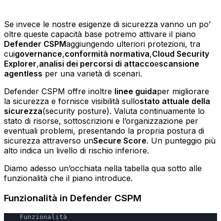
Se invece le nostre esigenze di sicurezza vanno un po’
oltre queste capacità base potremo attivare il piano
Defender CSPM
aggiungendo ulteriori protezioni, tra
cui
governance
,
conformità normativa
,
Cloud Security
Explorer
,
analisi dei percorsi di attacco
e
scansione
agentless
per una varietà di scenari.
Defender CSPM offre inoltre
linee guida
per migliorare
la sicurezza e fornisce visibilità sullo
stato attuale della
sicurezza
(security posture). Valuta continuamente lo
stato di risorse, sottoscrizioni e l’organizzazione per
eventuali problemi, presentando la propria postura di
sicurezza attraverso un
Secure Score
. Un punteggio più
alto indica un livello di rischio inferiore.
Diamo adesso un’occhiata nella tabella qua sotto alle
funzionalità che il piano introduce.
Funzionalità in Defender CSPM
    Funzionalità