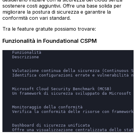
sostenere costi aggiuntivi. Offre una base solida per
migliorare la postura di sicurezza e garantire la
conformità con vari standard.
Tra le feature gratuite possiamo trovare:
Funzionalità in Foundational CSPM
    Funzionalità
    Descrizione
    Valutazione continua della sicurezza (Continuous Se
    Identifica configurazioni errate e vulnerabilità ne
    Microsoft Cloud Security Benchmark (MCSB)
    Un framework di sicurezza sviluppato da Microsoft c
    Monitoraggio della conformità
    Verifica la conformità delle risorse con framework 
    Dashboard di sicurezza unificata
    Offre una visualizzazione centralizzata dello stato