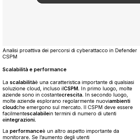
Analisi proattiva dei percorsi di cyberattacco in Defender
CSPM
Scalabilità e performance
La
scalabilità
è una caratteristica importante di qualsiasi
soluzione cloud, incluso il
CSPM
. In primo luogo, molte
aziende sono in costante
crescita
. In secondo luogo,
molte aziende esplorano regolarmente nuovi
ambienti
cloud
che emergono sul mercato. Il CSPM deve essere
facilmente
scalabile
in termini di numero di utenti
e
integrazioni
.
La
performance
è un altro aspetto importante da
monitorare. Se l’aumento degli utenti