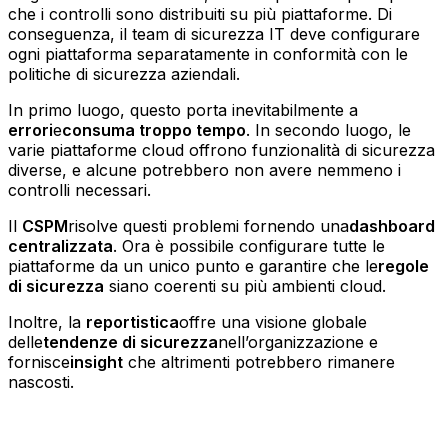
che i controlli sono distribuiti su più piattaforme. Di
conseguenza, il team di sicurezza IT deve configurare
ogni piattaforma separatamente in conformità con le
politiche di sicurezza aziendali.
In primo luogo, questo porta inevitabilmente a
errori
e
consuma troppo tempo
. In secondo luogo, le
varie piattaforme cloud offrono funzionalità di sicurezza
diverse, e alcune potrebbero non avere nemmeno i
controlli necessari.
Il
CSPM
risolve questi problemi fornendo una
dashboard
centralizzata
. Ora è possibile configurare tutte le
piattaforme da un unico punto e garantire che le
regole
di sicurezza
siano coerenti su più ambienti cloud.
Inoltre, la
reportistica
offre una visione globale
delle
tendenze di sicurezza
nell’organizzazione e
fornisce
insight
che altrimenti potrebbero rimanere
nascosti.