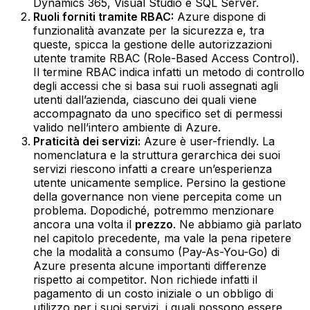
Dynamics 365, Visual Studio e SQL Server.‍
Ruoli forniti tramite RBAC:
Azure dispone di
funzionalità avanzate per la sicurezza e, tra
queste, spicca la gestione delle autorizzazioni
utente tramite RBAC (Role-Based Access Control).
Il termine RBAC indica infatti un metodo di controllo
degli accessi che si basa sui ruoli assegnati agli
utenti dall’azienda, ciascuno dei quali viene
accompagnato da uno specifico set di permessi
valido nell’intero ambiente di Azure.‍
Praticità dei servizi:
Azure è user-friendly. La
nomenclatura e la struttura gerarchica dei suoi
servizi riescono infatti a creare un’esperienza
utente unicamente semplice. Persino la gestione
della governance non viene percepita come un
problema. Dopodiché, potremmo menzionare
ancora una volta il
prezzo
. Ne abbiamo già parlato
nel capitolo precedente, ma vale la pena ripetere
che la modalità a consumo (Pay-As-You-Go) di
Azure presenta alcune importanti differenze
rispetto ai competitor. Non richiede infatti il
pagamento di un costo iniziale o un obbligo di
utilizzo per i suoi servizi, i quali possono essere