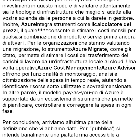
investimenti in questo modo è di valutare attentamente
sia la tipologia di infrastruttura che meglio si adatta alla
vostra azienda sia le persone a cui la darete in gestione.
Inoltre,
Azure
integra strumenti come il
calcolatore dei
prezzi
, il quale****consente di stimare i costi mensili per
qualsiasi combinazione di prodotti e servizi prima ancora
di attivarli. Per le organizzazioni che stanno valutando
una migrazione, lo strumento
Azure Migrate
, come già
citato, permette di stimare i costi del trasferimento dei
carichi di lavoro da un’infrastruttura locale al cloud. Una
volta operativi,
Azure Cost Management
e
Azure Advisor
offrono poi funzionalità di monitoraggio, analisi e
ottimizzazione della spesa in tempo reale, aiutando a
identificare risorse sotto utilizzate o sovradimensionate.
In altre parole, il modello pay-as-you-go di Azure è
supportato da un ecosistema di strumenti che permette
di pianificare, controllare e correggere la spesa in ogni
fase.
Per concludere, arriviamo all’ultima parte della
definizione che vi abbiamo dato. Per “pubblica”, si
intende banalmente una piattaforma accessibile a