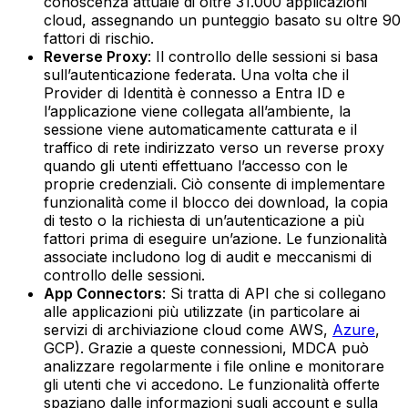
conoscenza attuale di oltre 31.000 applicazioni
cloud, assegnando un punteggio basato su oltre 90
fattori di rischio.
Reverse Proxy
: Il controllo delle sessioni si basa
sull’autenticazione federata. Una volta che il
Provider di Identità è connesso a Entra ID e
l’applicazione viene collegata all’ambiente, la
sessione viene automaticamente catturata e il
traffico di rete indirizzato verso un reverse proxy
quando gli utenti effettuano l’accesso con le
proprie credenziali. Ciò consente di implementare
funzionalità come il blocco dei download, la copia
di testo o la richiesta di un’autenticazione a più
fattori prima di eseguire un’azione. Le funzionalità
associate includono log di audit e meccanismi di
controllo delle sessioni.
App Connectors
: Si tratta di API che si collegano
alle applicazioni più utilizzate (in particolare ai
servizi di archiviazione cloud come AWS,
Azure
,
GCP). Grazie a queste connessioni, MDCA può
analizzare regolarmente i file online e monitorare
gli utenti che vi accedono. Le funzionalità offerte
spaziano dalle informazioni sugli account e sulla