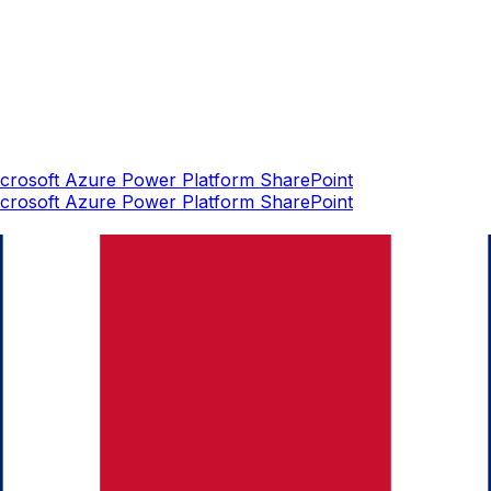
crosoft Azure
Power Platform
SharePoint
crosoft Azure
Power Platform
SharePoint