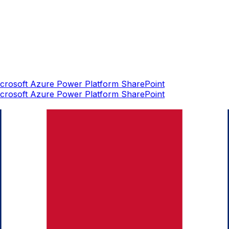
crosoft Azure
Power Platform
SharePoint
crosoft Azure
Power Platform
SharePoint