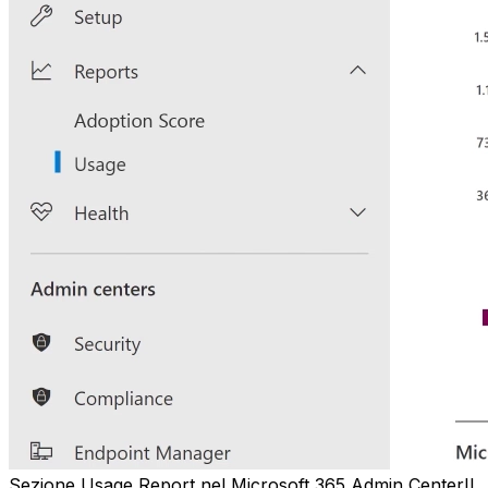
Sezione Usage Report nel Microsoft 365 Admin CenterIl