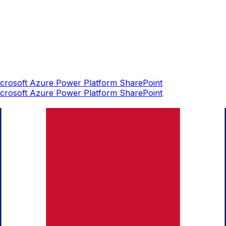
crosoft Azure
Power Platform
SharePoint
crosoft Azure
Power Platform
SharePoint