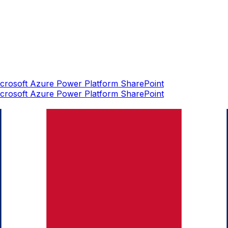
crosoft Azure
Power Platform
SharePoint
crosoft Azure
Power Platform
SharePoint