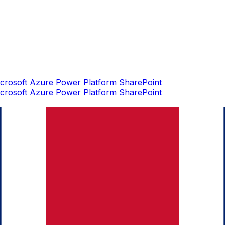
crosoft Azure
Power Platform
SharePoint
crosoft Azure
Power Platform
SharePoint