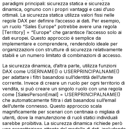
paradigmi principali: sicurezza statica e sicurezza
dinamica, ognuno con i propri vantaggi e casi d’uso
ottimali. La sicurezza statica utilizza valori fissi nelle
regole DAX per definire l’accesso ai dati. Per esempio,
un ruolo “Sales Europe” potrebbe avere una regola
[Territory] = “Europe” che garantisce l’accesso solo ai
dati europei. Questo approccio è semplice da
implementare e comprendere, rendendolo ideale per
organizzazioni con strutture di sicurezza relativamente
stabili e un numero limitato di combinazioni di accesso.
La sicurezza dinamica, d’altra parte, utilizza funzioni
DAX come USERNAME() o USERPRINCIPALNAME()
per adattare i filtri basandosi sull’identità dell’utente
corrente. Invece di creare un ruolo per ogni territorio di
vendita, si può creare un singolo ruolo con una regola
come [SalesPersonEmail] = USERPRINCIPALNAME()
che automaticamente filtra i dati basandosi sull’email
dell’utente connesso. Questo approccio scala
magnificamente per scenari con centinaia o migliaia di
utenti, dove la manutenzione di ruoli statici individuali
sarebbe proibitiva. La sicurezza dinamica richiede però
una progettazione attenta del modello di dati, includendo