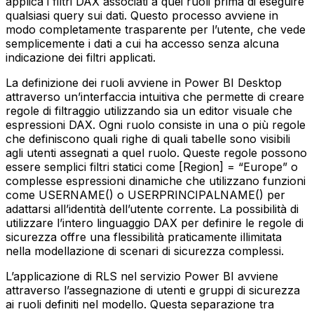
applica i filtri DAX associati a quei ruoli prima di eseguire
qualsiasi query sui dati. Questo processo avviene in
modo completamente trasparente per l’utente, che vede
semplicemente i dati a cui ha accesso senza alcuna
indicazione dei filtri applicati.
La definizione dei ruoli avviene in Power BI Desktop
attraverso un’interfaccia intuitiva che permette di creare
regole di filtraggio utilizzando sia un editor visuale che
espressioni DAX. Ogni ruolo consiste in una o più regole
che definiscono quali righe di quali tabelle sono visibili
agli utenti assegnati a quel ruolo. Queste regole possono
essere semplici filtri statici come [Region] = “Europe” o
complesse espressioni dinamiche che utilizzano funzioni
come USERNAME() o USERPRINCIPALNAME() per
adattarsi all’identità dell’utente corrente. La possibilità di
utilizzare l’intero linguaggio DAX per definire le regole di
sicurezza offre una flessibilità praticamente illimitata
nella modellazione di scenari di sicurezza complessi.
L’applicazione di RLS nel servizio Power BI avviene
attraverso l’assegnazione di utenti e gruppi di sicurezza
ai ruoli definiti nel modello. Questa separazione tra