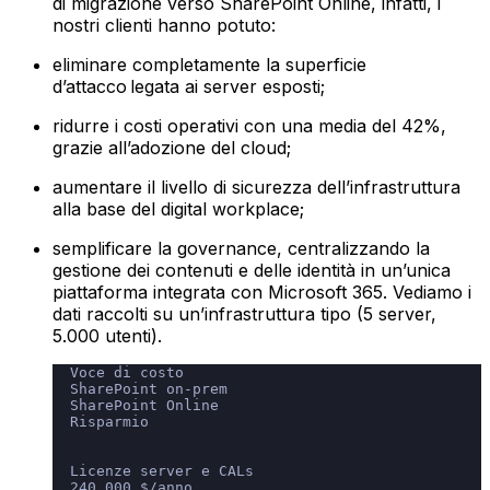
di migrazione verso SharePoint Online, infatti, i
nostri clienti hanno potuto:
eliminare completamente la superficie
d’attacco legata ai server esposti;
ridurre i costi operativi con una media del 42%,
grazie all’adozione del cloud;
aumentare il livello di sicurezza dell’infrastruttura
alla base del digital workplace;
semplificare la governance, centralizzando la
gestione dei contenuti e delle identità in un’unica
piattaforma integrata con Microsoft 365.‍ Vediamo i
dati raccolti su un’infrastruttura tipo (5 server,
5.000 utenti).
  Voce di costo
  SharePoint on-prem
  SharePoint Online
  Risparmio
  Licenze server e CALs
  240.000 $/anno