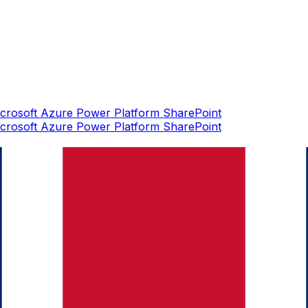
crosoft Azure
Power Platform
SharePoint
crosoft Azure
Power Platform
SharePoint