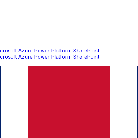
crosoft Azure
Power Platform
SharePoint
crosoft Azure
Power Platform
SharePoint