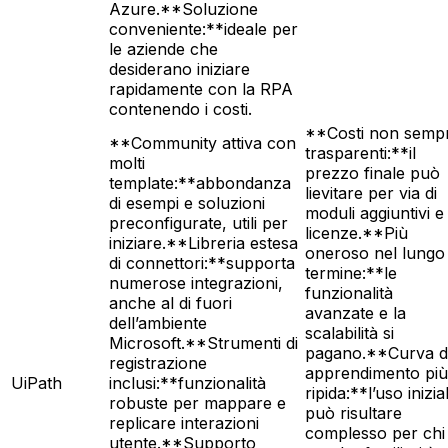
Azure.**Soluzione
conveniente:**ideale per
le aziende che
desiderano iniziare
rapidamente con la RPA
contenendo i costi.
**Costi non semp
**Community attiva con
trasparenti:**il
molti
prezzo finale può
template:**abbondanza
lievitare per via di
di esempi e soluzioni
moduli aggiuntivi e
preconfigurate, utili per
licenze.**Più
iniziare.**Libreria estesa
oneroso nel lungo
di connettori:**supporta
termine:**le
numerose integrazioni,
funzionalità
anche al di fuori
avanzate e la
dell’ambiente
scalabilità si
Microsoft.**Strumenti di
pagano.**Curva d
registrazione
apprendimento più
UiPath
inclusi:**funzionalità
ripida:**l’uso inizia
robuste per mappare e
può risultare
replicare interazioni
complesso per chi
utente.**Supporto