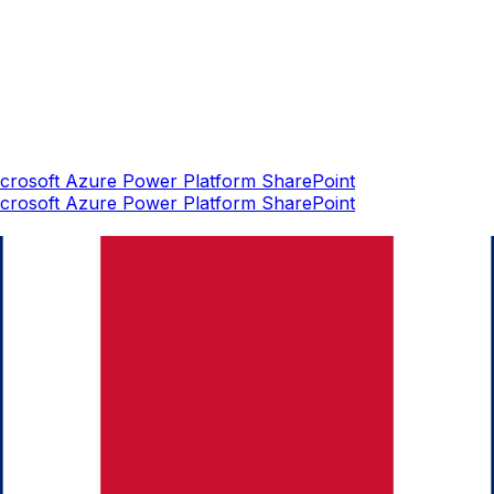
crosoft Azure
Power Platform
SharePoint
crosoft Azure
Power Platform
SharePoint